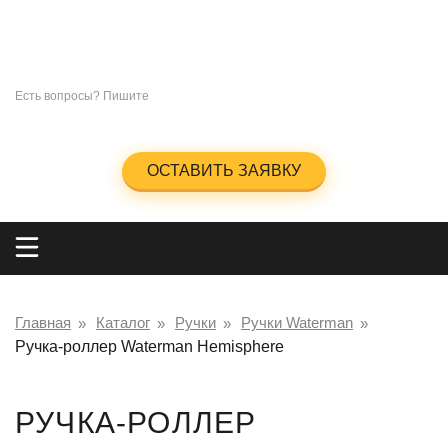
СУВЕНИРЫ
ПОД
НАНЕСЕНИЕ ЛОГОТИПА
+7 (965)285-23-47
Есть вопросы? Пишите
info@kingos.ru
Заказать обратный звонок
ОСТАВИТЬ ЗАЯВКУ
Главная
Каталог
Ручки
Ручки Waterman
Ручка-роллер Waterman Hemisphere
РУЧКА-РОЛЛЕР