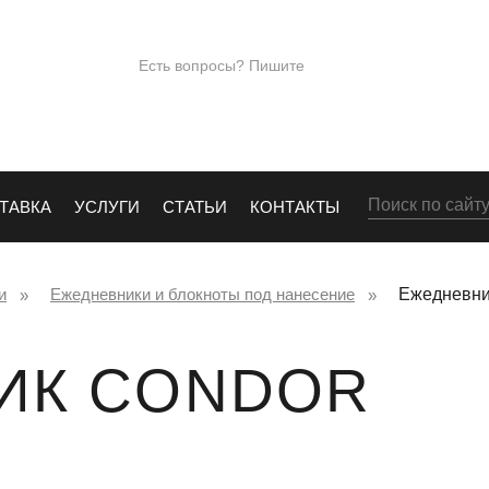
ПОД
+7 (965)28
Есть вопросы? Пишите
Е
info@kingos.ru
Заказать обрат
ТАВКА
УСЛУГИ
СТАТЬИ
КОНТАКТЫ
и
Ежедневники и блокноты под нанесение
Ежедневн
ИК CONDOR