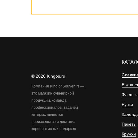
КАТАЛ
Сладкие
© 2026 Kingos.ru
Ежеднев
Компания King of Souvenirs —
это магазин сувенирной
Флеш к
продукции, команда
Ручки
профессионалов, задачей
Календ
которых является
производство и доставка
Пакеты
корпоративных подарков
Кружки