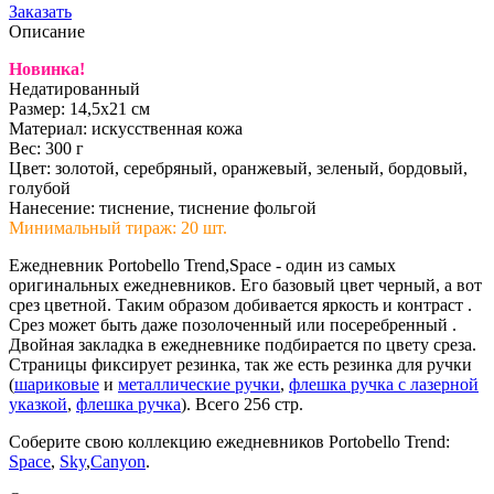
Заказать
Описание
Новинка!
Недатированный
Размер: 14,5х21 см
Материал: искусственная кожа
Вес: 300 г
Цвет: золотой, серебряный, оранжевый, зеленый, бордовый,
голубой
Нанесение: тиснение, тиснение фольгой
Минимальный тираж: 20 шт.
Ежедневник Portobello Trend,Space - один из самых
оригинальных ежедневников. Его базовый цвет черный, а вот
срез цветной. Таким образом добивается яркость и контраст .
Срез может быть даже позолоченный или посеребренный .
Двойная закладка в ежедневнике подбирается по цвету среза.
Страницы фиксирует резинка, так же есть резинка для ручки
(
шариковые
и
металлические ручки
,
флешка ручка с лазерной
указкой
,
флешка ручка
). Всего 256 стр.
Соберите свою коллекцию ежедневников Portobello Trend:
Space
,
Sky
,
Canyon
.