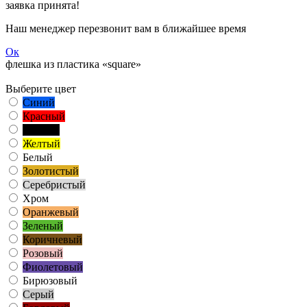
заявка принята!
Наш менеджер перезвонит вам в ближайшее время
Ок
флешка из пластика «square»
Выберите цвет
Синий
Красный
Черный
Желтый
Белый
Золотистый
Серебристый
Хром
Оранжевый
Зеленый
Коричневый
Розовый
Фиолетовый
Бирюзовый
Серый