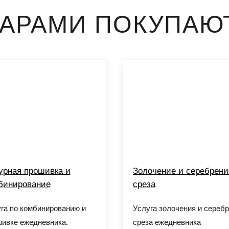
ВАРАМИ ПОКУПАЮ
урная прошивка и
Золочение и серебрени
бинирование
среза
га по комбинированию и
Услуга золочения и сереб
ивке ежедневника.
среза ежедневника