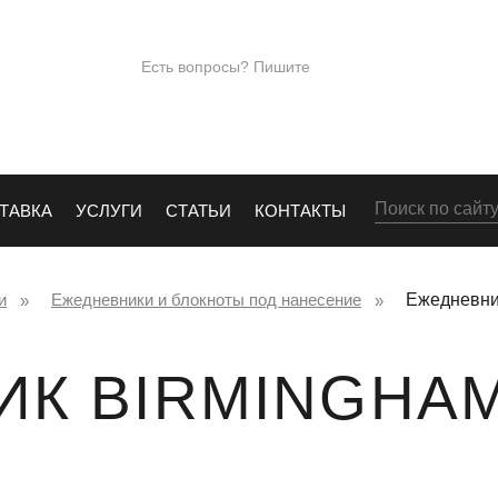
ПОД
+7 (965)28
Есть вопросы? Пишите
Е
info@kingos.ru
Заказать обрат
ТАВКА
УСЛУГИ
СТАТЬИ
КОНТАКТЫ
и
Ежедневники и блокноты под нанесение
Ежедневни
К BIRMINGHAM