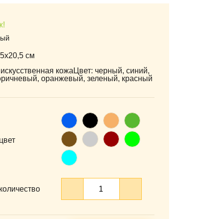
ж!
ный
5х20,5 см
искусственная кожаЦвет: черный, синий,
коричневый, оранжевый, зеленый, красный
Синий
Черный
Оранжевый
Зеленый
Коричневый
Серый
Бордовый
Салатовый
цвет
Голубой
количество