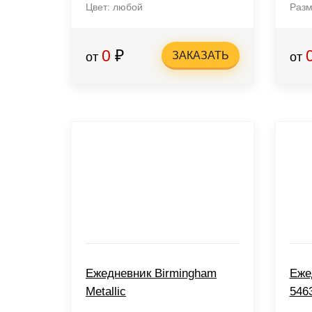
Цвет: любой
Разм
0
₽
ЗАКАЗАТЬ
от
от
Ежедневник Birmingham
Еже
Metallic
5463