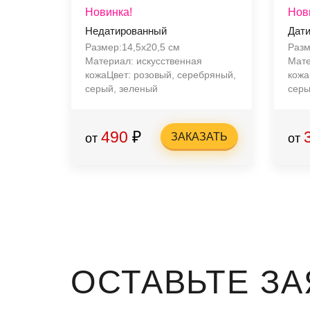
Новинка!
Нов
Недатированный
Дат
Размер:14,5х20,5 см
Разм
Материал: искусственная
Мате
кожаЦвет: розовый, серебряный,
кожа
серый, зеленый
сер
490
₽
ЗАКАЗАТЬ
от
от
ОСТАВЬТЕ ЗА