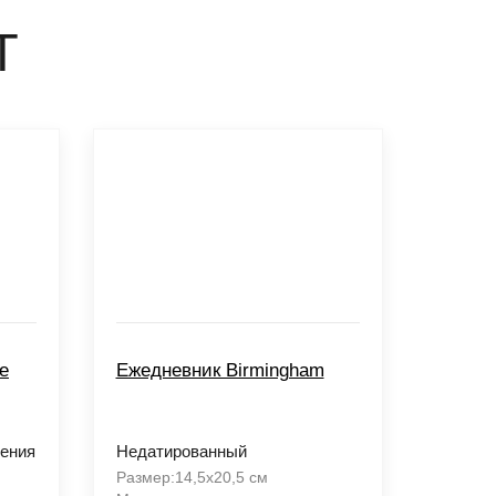
Т
е
Ежедневник Birmingham
рения
Недатированный
Размер:14,5х20,5 см