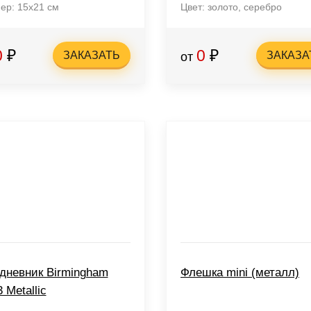
ер: 15х21 см
Цвет: золото, серебро
0
₽
0
₽
ЗАКАЗАТЬ
ЗАКАЗА
от
дневник Birmingham
Флешка mini (металл)
 Metallic