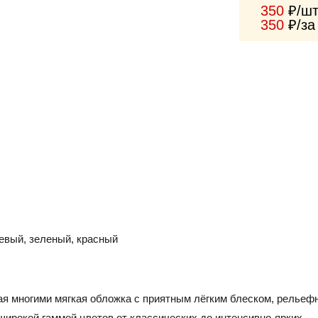
350
₽/ш
350
₽/за
жевый, зеленый, красный
я многими мягкая обложка с приятным лёгким блеском, рельефн
широкой гаммой цветов от классических до интенсивно-ярких.