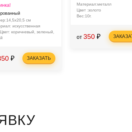
Материал:металл
инка!
Цвет :золото
ированный
Вес:10г.
ер:14,5х20,5 см
риал: искусственная
Цвет: коричневый, зеленый,
350
₽
ЗАКАЗА
от
ый
350
₽
ЗАКАЗАТЬ
ЯВКУ