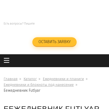
СУВЕНИРЫ
ПОД
НАНЕСЕНИЕ ЛОГОТИПА
+7 (965)285-23-47
Есть вопросы? Пишите
info@kingos.ru
Заказать обратный звонок
ОСТАВИТЬ ЗАЯВКУ
Главная
Каталог
Ежедневники и планиги
Ежедневники и блокноты под нанесение
Еежедневник Futlyar
ЕЕЖЕДНЕВНИК FUTLYAR