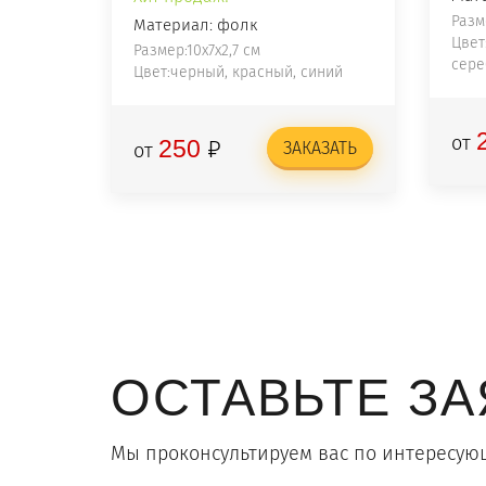
Разме
Материал: фолк
Цвет
Размер:10х7х2,7 см
сере
Цвет:черный, красный, синий
от
₽
250
ЗАКАЗАТЬ
от
ОСТАВЬТЕ ЗА
Мы проконсультируем вас по интересую