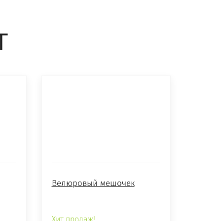
Т
Велюровый мешочек
Хит продаж!