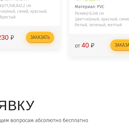
р:11,5х8,8х2,2 см
Материал: PVC
:черный, синий, красный,
Размер:9,2х6 см
бристый
Цвет:черный, красный, сини
белый, зеленый, желтый
₽
230
ЗАКАЗАТЬ
₽
40
ЗАКАЗ
от
ЯВКУ
щим вопросам абсолютно бесплатно