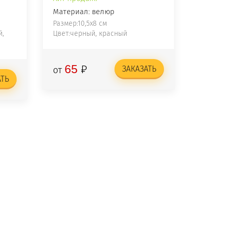
Материал: велюр
Размер:10,5х8 см
й,
Цвет:черный, красный
₽
65
ЗАКАЗАТЬ
от
АТЬ