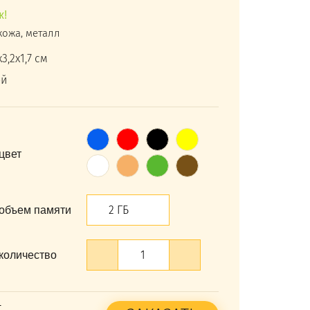
ж!
кожа, металл
3,2х1,7 см
ой
Синий
Красный
Черный
Желтый
цвет
Белый
Оранжевый
Зеленый
Коричневый
объем памяти
количество
т