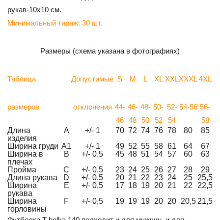
рукав-10х10 см.
Минимальный тираж: 30 шт.
Размеры (схема указана в фотографиях)
Таблица
Допустимые
S
M
L
XL
XXL
XXXL
4XL
размеров
отклонения
44-
46-
48-
50-
52-
54-56
56-
46
48
50
52
54
58
Длина
A
+/- 1
70
72
74
76
78
80
85
изделия
Ширина груди
A1
+/- 1
49
52
55
58
61
64
67
Ширина в
B
+/- 0,5
45
48
51
54
57
60
63
плечах
Пройма
C
+/- 0,5
23
24
25
26
27
28
29
Длина рукава
D
+/- 0,5
20
21
22
23
24
25
25,5
Ширина
E
+/- 0,5
17
18
19
20
21
22
22,5
рукава
Ширина
F
+/- 0,5
19
19
19
20
20
20,5
21,5
горловины
Футболка T-bolka 140 подходит и для мужчин, и для