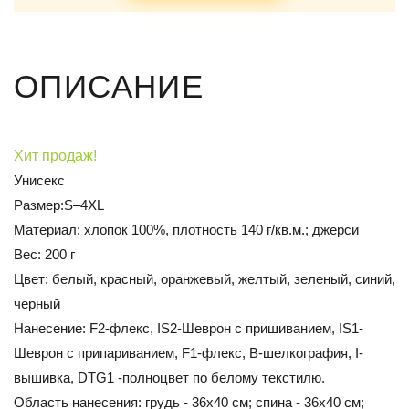
ОПИСАНИЕ
Хит продаж!
Унисекс
Размер:S–4XL
Материал: хлопок 100%, плотность 140 г/кв.м.; джерси
Вес: 200 г
Цвет: белый, красный, оранжевый, желтый, зеленый, синий,
черный
Нанесение: F2-флекс, IS2-Шеврон с пришиванием, IS1-
Шеврон с припариванием, F1-флекс, В-шелкография, I-
вышивка, DTG1 -полноцвет по белому текстилю.
Область нанесения: грудь - 36х40 см; спина - 36х40 см;