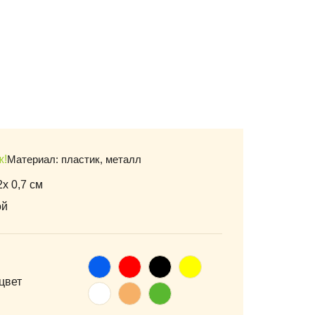
ж!
Материал: пластик, металл
x 0,7 см
ой
Синий
Красный
Черный
Желтый
цвет
Белый
Оранжевый
Зеленый