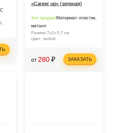
«Career up» (зеленая)
VC
Хит продаж!
Материал: пластик,
й,
металл
Размер:7x2x 0,7 см
Цвет: любой
ТЬ
280
₽
ЗАКАЗАТЬ
от