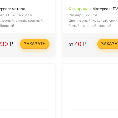
риал: металл
Хит продаж!
Материал: P
ер:11,5х8,8х2,2 см
Размер:9,2х6 см
:черный, синий, красный,
Цвет:черный, красный, сини
бристый
белый, зеленый, желтый
230
₽
40
₽
ЗАКАЗАТЬ
ЗАКАЗА
от