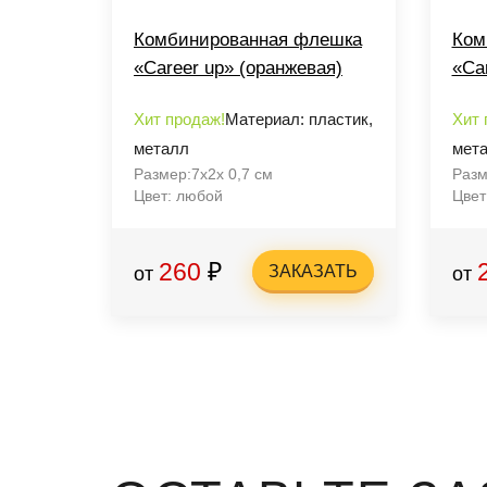
Комбинированная флешка
Ком
«Career up» (оранжевая)
«Ca
Хит продаж!
Материал: пластик,
Хит 
металл
мет
Размер:7x2x 0,7 см
Разм
Цвет: любой
Цвет
260
₽
ЗАКАЗАТЬ
от
от