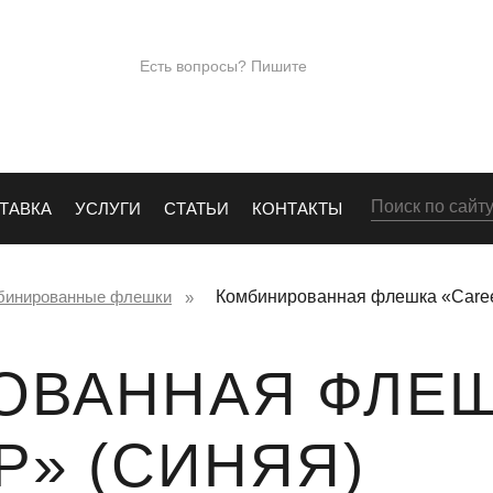
ПОД
+7 (965)28
Есть вопросы? Пишите
Е
info@kingos.ru
Заказать обрат
ТАВКА
УСЛУГИ
СТАТЬИ
КОНТАКТЫ
бинированные флешки
Комбинированная флешка «Career
ОВАННАЯ ФЛЕ
P» (СИНЯЯ)