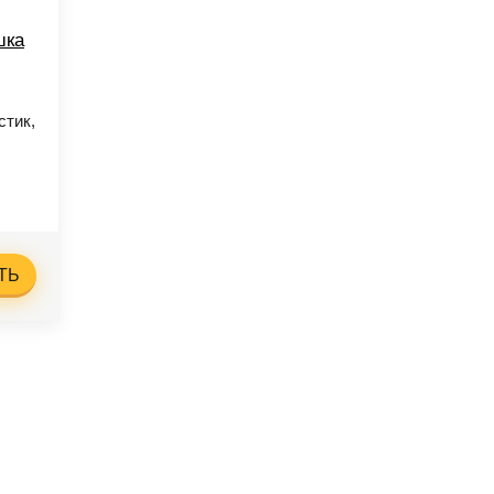
шка
стик,
ТЬ