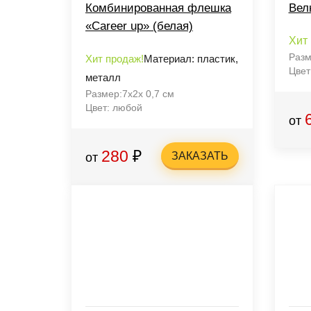
Комбинированная флешка
Вел
«Career up» (белая)
Хит
Разм
Хит продаж!
Материал: пластик,
Цвет
металл
Размер:7x2x 0,7 см
Цвет: любой
от
280
₽
ЗАКАЗАТЬ
от