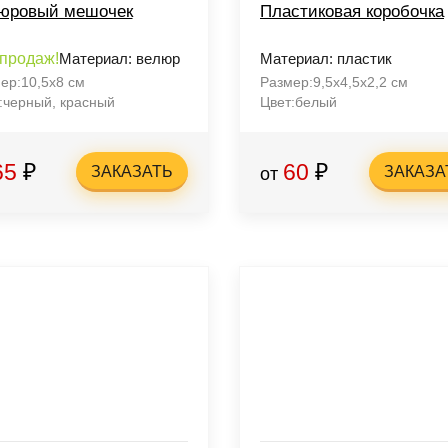
юровый мешочек
Пластиковая коробочка
 продаж!
Материал: велюр
Материал: пластик
ер:10,5х8 см
Размер:9,5х4,5х2,2 cм
:черный, красный
Цвет:белый
65
₽
60
₽
ЗАКАЗАТЬ
ЗАКАЗА
от