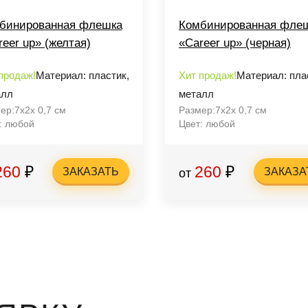
бинированная флешка
Комбинированная фле
reer up» (желтая)
«Career up» (черная)
продаж!
Материал: пластик,
Хит продаж!
Материал: пла
алл
металл
ер:7x2x 0,7 см
Размер:7x2x 0,7 см
: любой
Цвет: любой
260
₽
260
₽
ЗАКАЗАТЬ
ЗАКАЗА
от