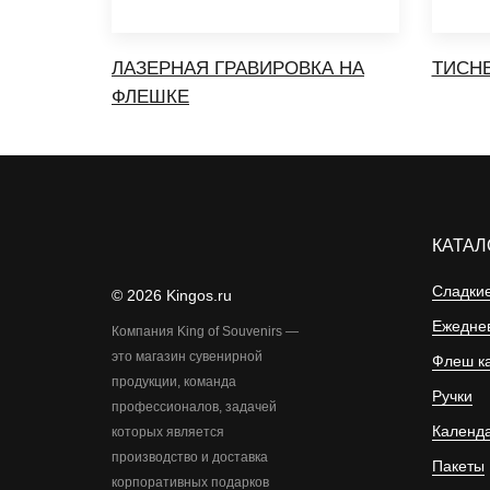
ЛАЗЕРНАЯ ГРАВИРОВКА НА
ТИСН
ФЛЕШКЕ
КАТАЛ
Сладкие
© 2026 Kingos.ru
Ежеднев
Компания King of Souvenirs —
это магазин сувенирной
Флеш к
продукции, команда
Ручки
профессионалов, задачей
Календ
которых является
производство и доставка
Пакеты
корпоративных подарков