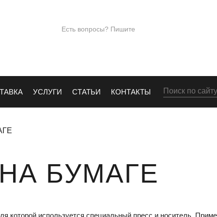
ПОД
+7 (965)28
Есть вопросы? Пишите
Е
info@kingos.ru
Заказать обрат
ТАВКА
УСЛУГИ
СТАТЬИ
КОНТАКТЫ
АГЕ
НА БУМАГЕ
ля которой используется специальный пресс и носитель. Примен