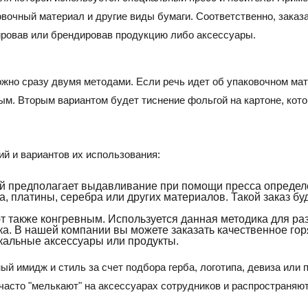
вочный материал и другие виды бумаги. Соответственно, заказа
ировав или брендировав продукцию либо аксессуары.
ожно сразу двумя методами. Если речь идет об упаковочном мат
м. Вторым вариантом будет тиснение фольгой на картоне, кото
й и вариантов их использования:
й предполагает выдавливание при помощи пресса определе
, платины, серебра или других материалов. Такой заказ бу
 также конгревным. Используется данная методика для ра
ка. В нашей компании вы можете заказать качественное гор
кальные аксессуары или продукты.
й имидж и стиль за счет подбора герба, логотипа, девиза или 
 часто "мелькают" на аксессуарах сотрудников и распространяю