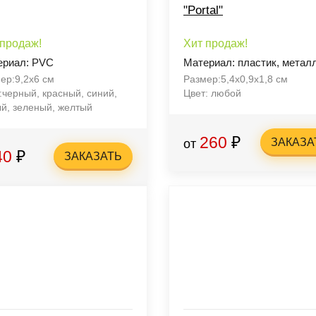
"Portal"
 продаж!
Хит продаж!
ериал: PVC
Материал: пластик, метал
ер:9,2х6 см
Размер:5,4х0,9х1,8 см
:черный, красный, синий,
Цвет: любой
й, зеленый, желтый
260
₽
ЗАКАЗА
от
40
₽
ЗАКАЗАТЬ