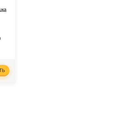
шка
л
ТЬ