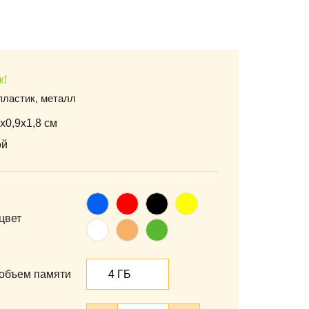
ж!
пластик, металл
х0,9х1,8 см
ой
Синий
Красный
Черный
Желтый
цвет
Белый
Оранжевый
Зеленый
объем памяти