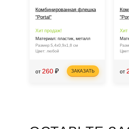
Комбинированная флешка
Ком
"Portal"
"Por
Хит продаж!
Хит
Материал: пластик, металл
Мате
Размер:5,4х0,9х1,8 см
Разм
Цвет: любой
Цвет
260
₽
ЗАКАЗАТЬ
от
от