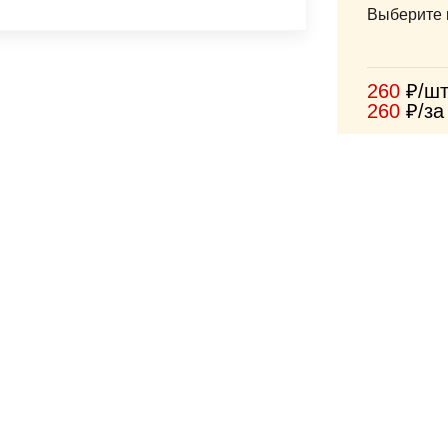
Выберите 
260
₽/ш
260
₽/за